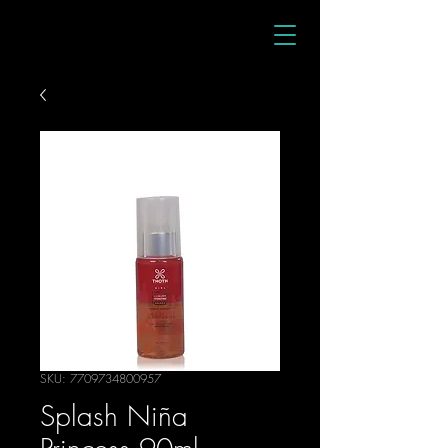
SKU: 7709734800957
Splash Niña