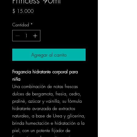
Princess 90ml
Precio
$ 15.000
Cantidad
*
Agregar al carrito
Fragancia hidratante corporal para
niña
Una combinación de notas frescas
dulces de bergamota, fresia, cedro,
praliné, azúcar y vainilla, su fórmula
hidratante avanzada de extractos
naturales, a base de Urea y glicerina,
brinda humectación e hidratación a la
piel, con un potente fijador de