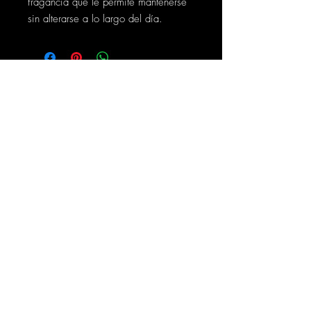
fragancia que le permite mantenerse
sin alterarse a lo largo del día.
Contáctanos
Síguenos
Cra. 50 # 128b -32 Bogotá
info@thoth.com.co
PBX 601+
7704535
+57 317 640 3476
Soporte
Políticas de Tratamiento de Datos
Políticas de Privacidad
Grupo Empresarial HyD.
www.grupohyd.com.co