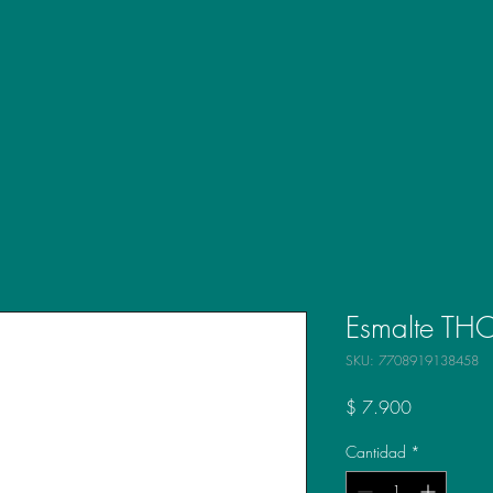
Esmalte THO
SKU: 7708919138458
Precio
$ 7.900
Cantidad
*