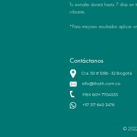
Tu esmalte durará hasta 7 días en t
vibrante.
*Para mejores resultados aplicar 
Contáctanos
Cra. 50 # 128b -32 Bogotá
info@thoth.com.co
PBX 601+ 7704535
+57 317 640 3476
© 202