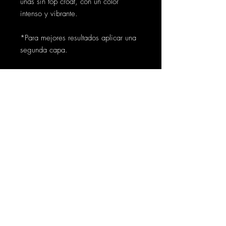
uñas sin top croat, con un color
intenso y vibrante.
*Para mejores resultados aplicar una
segunda capa.
Contáctanos
Síguenos
Cra. 50 # 128b -32 Bogotá
info@thoth.com.co
PBX 601+
7704535
+57 317 640 3476
Soporte
Políticas de Tratamiento de Datos