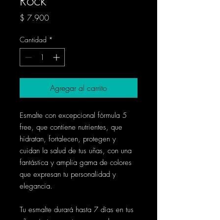
Rock
Precio
$ 7.900
Cantidad
*
Agregar al carrito
Esmalte con excepcional fórmula 5
free, que contiene nutrientes, que
hidratan, fortalecen, protegen y
cuidan la salud de tus uñas, con una
fantástica y amplia gama de colores
que expresan tu personalidad y
elegancia.
Tu esmalte durará hasta 7 días en tus