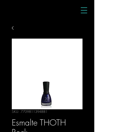
SKU: 7709811394881
Esmalte THOTH