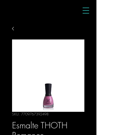
SKU: 7709767392498
Esmalte THOTH