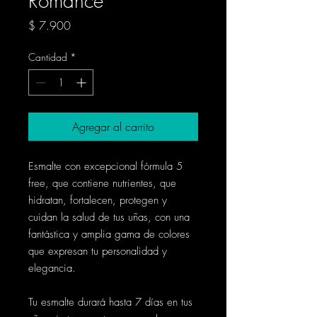
Romance
Precio
$ 7.900
Cantidad
*
Agregar al carrito
Esmalte con excepcional fórmula 5
free, que contiene nutrientes, que
hidratan, fortalecen, protegen y
cuidan la salud de tus uñas, con una
fantástica y amplia gama de colores
que expresan tu personalidad y
elegancia.
Tu esmalte durará hasta 7 días en tus