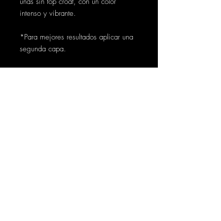
uñas sin top croat, con un color
intenso y vibrante.
*Para mejores resultados aplicar una
segunda capa.
Contáctanos
Síguenos
Cra. 50 # 128b -32 Bogotá
info@thoth.com.co
PBX 601+
7704535
+57 317 640 3476
Soporte
Políticas de Tratamiento de Datos