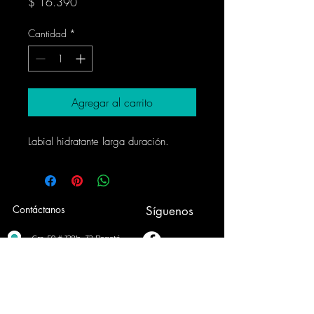
Precio
$ 16.390
Cantidad
*
Agregar al carrito
Labial hidratante larga duración.
Contáctanos
Síguenos
Cra. 50 # 128b -32 Bogotá
info@thoth.com.co
PBX 601+
7704535