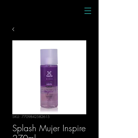
SKU: 7709842582615
Splash Mujer Inspire