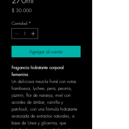
270ml
Precio
$ 30.000
Cantidad
*
Agregar al carrito
Fragancia hidratante corporal
femenina
Un deliciosa mezcla frutal con notas
frambuesa, lychee, pera, peonía,
jazmín, flor de naranja, miel con
acordes de ámbar, vainilla y
patchouli, con una fórmula hidratante
avanzada de extractos naturales, a
base de Urea y glicerina, que