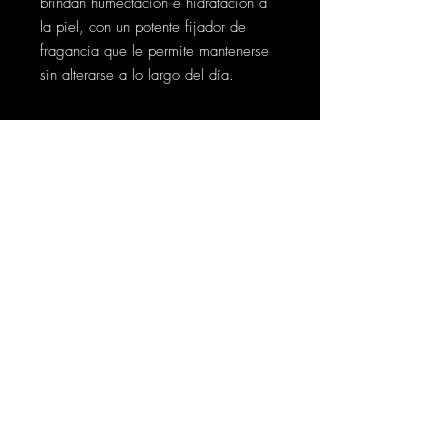
brindan humectación e hidratación a
la piel, con un potente fijador de
fragancia que le permite mantenerse
sin alterarse a lo largo del día.
Contáctanos
Síguenos
Cra. 50 # 128b -32 Bogotá
info@thoth.com.co
PBX 601+
7704535
+57 317 640 3476
Soporte
Políticas de Tratamiento de Datos
Políticas de Privacidad