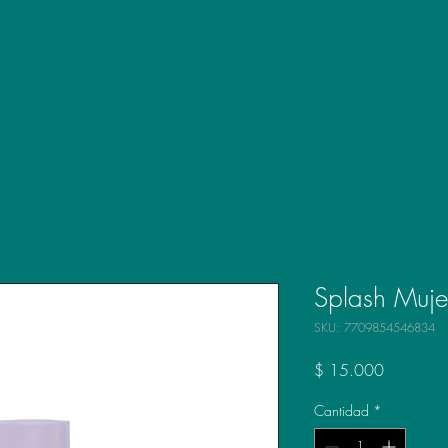
Splash Muj
SKU: 7709854546834
Precio
$ 15.000
Cantidad
*