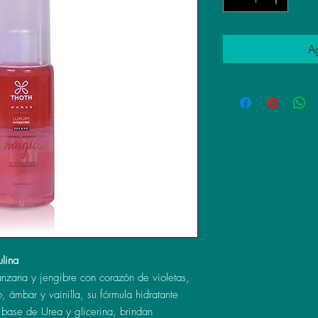
Ag
ulina
zana y jengibre con corazón de violetas,
 ámbar y vainilla, su fórmula hidratante
 base de Urea y glicerina, brindan