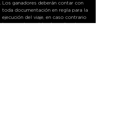
Los ganadores deberán contar con
toda documentación en regla para la
ejecución del viaje, en caso contrario
los ganadores deberán realizar los
trámites necesarios por su cuenta.
En ningún caso
THOTH BIOCARE
y /
o sus representantes serán
responsables por las demoras /
extravíos / perdidas / daños
generados por las empresas de
mensajería o por daños resultantes por
negligencia.
THOTH BIOCARE
y / o sus
representantes no serán responsables
por daños directos, indirectos,
punitivos, incidentales, especiales,
consecuentes o cualquier otro tipo de
daño y / o prejuicios derivados del
retraso / extravío / pérdida / daño de